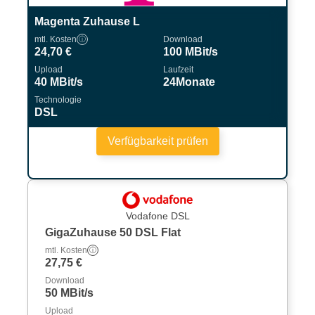
Magenta Zuhause L
mtl. Kosten
Download
ⓘ
24,70 €
100 MBit/s
Upload
Laufzeit
40 MBit/s
24Monate
Technologie
DSL
Verfügbarkeit prüfen
Vodafone DSL
GigaZuhause 50 DSL Flat
mtl. Kosten
ⓘ
27,75 €
Download
50 MBit/s
Upload