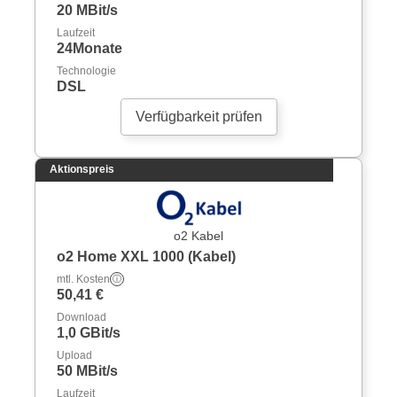
20 MBit/s
Laufzeit
24Monate
Technologie
DSL
Verfügbarkeit prüfen
Aktionspreis
o2 Kabel
o2 Home XXL 1000 (Kabel)
mtl. Kosten
ⓘ
50,41 €
Download
1,0 GBit/s
Upload
50 MBit/s
Laufzeit