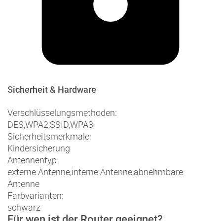
Sicherheit & Hardware
Verschlüsselungsmethoden:
DES
,
WPA2
,
SSID
,
WPA3
Sicherheitsmerkmale:
Kindersicherung
Antennentyp:
externe Antenne
,
interne Antenne
,
abnehmbare
Antenne
Farbvarianten:
schwarz
Für wen ist der Router geeignet?