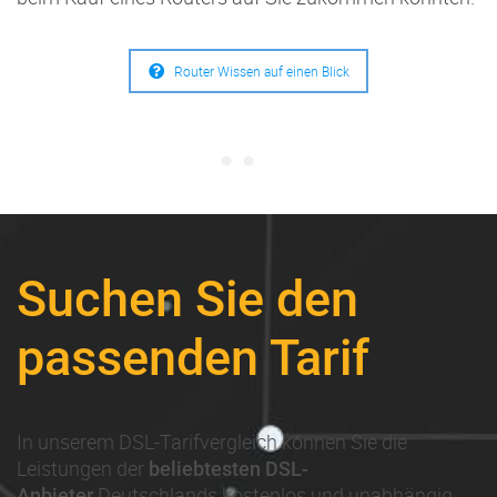
Router Wissen auf einen Blick
Suchen Sie den
passenden Tarif
In unserem DSL-Tarifvergleich können Sie die
Leistungen der
beliebtesten DSL-
Deutschlands kostenlos und unabhängig
Anbieter