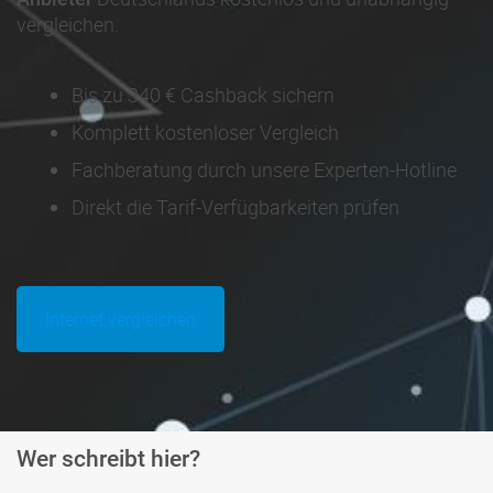
vergleichen.
Bis zu 340 € Cashback sichern
Komplett kostenloser Vergleich
Fachberatung durch unsere Experten-Hotline
Direkt die Tarif-Verfügbarkeiten prüfen
Internet vergleichen
Wer schreibt hier?