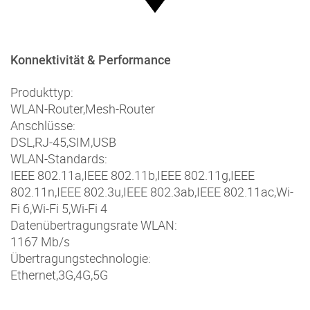
Konnektivität & Performance
Produkttyp:
WLAN-Router
,
Mesh-Router
Anschlüsse:
DSL
,
RJ-45
,
SIM
,
USB
WLAN-Standards:
IEEE 802.11a
,
IEEE 802.11b
,
IEEE 802.11g
,
IEEE
802.11n
,
IEEE 802.3u
,
IEEE 802.3ab
,
IEEE 802.11ac
,
Wi-
Fi 6
,
Wi-Fi 5
,
Wi-Fi 4
Datenübertragungsrate WLAN:
1167 Mb/s
Übertragungstechnologie:
Ethernet
,
3G
,
4G
,
5G