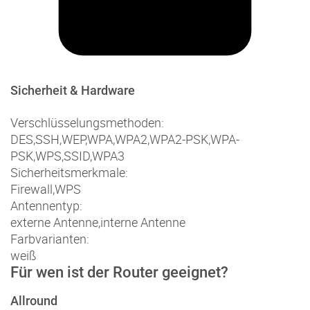
Sicherheit & Hardware
Verschlüsselungsmethoden:
DES
,
SSH
,
WEP
,
WPA
,
WPA2
,
WPA2-PSK
,
WPA-
PSK
,
WPS
,
SSID
,
WPA3
Sicherheitsmerkmale:
Firewall
,
WPS
Antennentyp:
externe Antenne
,
interne Antenne
Farbvarianten:
weiß
Für wen ist der Router geeignet?
Allround